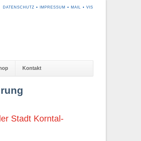
NAVIGATION
DATENSCHUTZ
IMPRESSUM
MAIL
VIS
ÜBERSPRINGEN
Navigation
hop
Kontakt
überspringen
hrung
er Stadt Korntal-