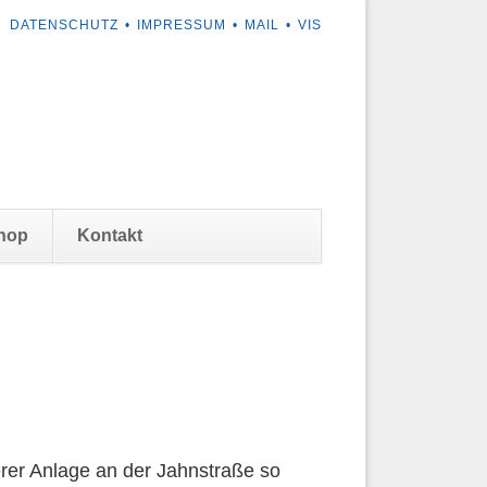
NAVIGATION
DATENSCHUTZ
IMPRESSUM
MAIL
VIS
ÜBERSPRINGEN
Navigation
hop
Kontakt
überspringen
erer Anlage an der Jahnstraße so