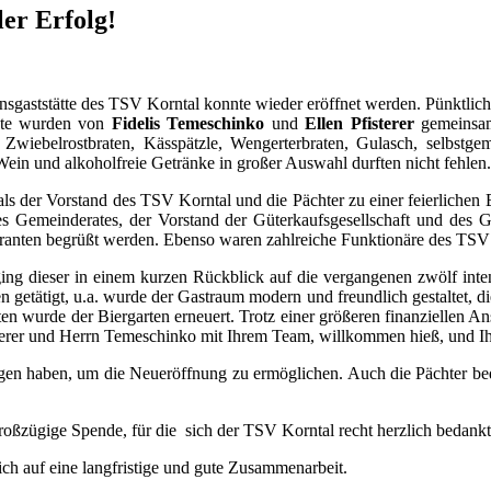
ler Erfolg!
insgaststätte des TSV Korntal konnte wieder eröffnet werden. Pünktlich
ste wurden von
Fidelis Temeschinko
und
Ellen Pfisterer
gemeinsam
 Zwiebelrostbraten, Kässpätzle, Wengerterbraten, Gulasch, selbstg
Wein und alkoholfreie Getränke in großer Auswahl durften nicht fehlen.
ls der Vorstand des TSV Korntal und die Pächter zu einer feierlichen 
es Gemeinderates, der Vorstand der Güterkaufsgesellschaft und des G
anten begrüßt werden. Ebenso waren zahlreiche Funktionäre des TSV
ing dieser in einem kurzen Rückblick auf die vergangenen zwölf int
etätigt, u.a. wurde der Gastraum modern und freundlich gestaltet, di
n wurde der Biergarten erneuert. Trotz einer größeren finanziellen Ans
isterer und Herrn Temeschinko mit Ihrem Team, willkommen hieß, und Ih
ragen haben, um die Neueröffnung zu ermöglichen. Auch die Pächter b
roßzügige Spende, für die sich der TSV Korntal recht herzlich bedankt
ch auf eine langfristige und gute Zusammenarbeit.