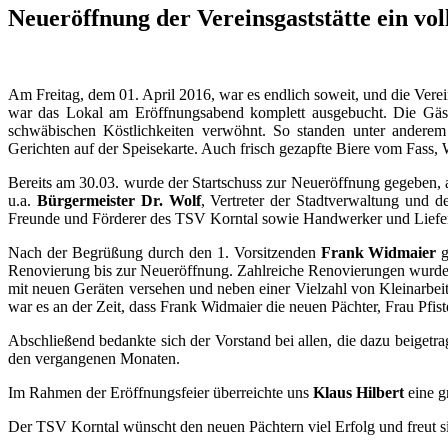
Neueröffnung der Vereinsgaststätte ein vol
Am Freitag, dem 01. April 2016, war es endlich soweit, und die Vere
war das Lokal am Eröffnungsabend komplett ausgebucht. Die Gä
schwäbischen Köstlichkeiten verwöhnt. So standen unter anderem
Gerichten auf der Speisekarte. Auch frisch gezapfte Biere vom Fass, 
Bereits am 30.03. wurde der Startschuss zur Neueröffnung gegeben, a
u.a.
Bürgermeister Dr. Wolf
, Vertreter der Stadtverwaltung und d
Freunde und Förderer des TSV Korntal sowie Handwerker und Liefer
Nach der Begrüßung durch den 1. Vorsitzenden
Frank Widmaier
g
Renovierung bis zur Neueröffnung. Zahlreiche Renovierungen wurden g
mit neuen Geräten versehen und neben einer Vielzahl von Kleinarbeite
war es an der Zeit, dass Frank Widmaier die neuen Pächter, Frau Pf
Abschließend bedankte sich der Vorstand bei allen, die dazu beiget
den vergangenen Monaten.
Im Rahmen der Eröffnungsfeier überreichte uns
Klaus Hilbert
eine g
Der TSV Korntal wünscht den neuen Pächtern viel Erfolg und freut si