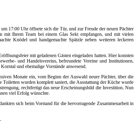
 um 17:00 Uhr öffnete sich die Tür, und zur Freude der neuen Pächter
 mit Ihrem Team bei einem Glas Sekt empfangen, und mit vielen
emachte Knödel und handgemachte Spätzle neben weiteren leckeren
Eröffnungsfeier mit geladenen Gästen eingeladen hatten. Hier konnten
ewerbe- und Handelsvereins, befreundete Vereine und Institutionen,
 Korntal und ehemalige Vorstände anwesend.
ensiven Monate ein, vom Beginn der Auswahl neuer Pächter, über die
e Toiletten wurden komplett saniert, die Ausstattung der Küche wurde
trengung, rechtfertigt das neue Erscheinungsbild die Investition. Nun
nen viel Erfolg wünschte.
edankten sich beim Vorstand für die hervorragende Zusammenarbeit in
.