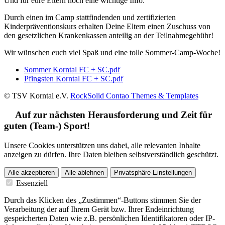
Und für eure Eltern noch eine wichtige Info:
Durch einen im Camp stattfindenden und zertifizierten
Kinderpräventionskurs erhalten Deine Eltern einen Zuschuss von
den gesetzlichen Krankenkassen anteilig an der Teilnahmegebühr!
Wir wünschen euch viel Spaß und eine tolle Sommer-Camp-Woche!
Sommer Korntal FC + SC.pdf
Pfingsten Korntal FC + SC.pdf
© TSV Korntal e.V.
RockSolid Contao Themes & Templates
Auf zur nächsten Herausforderung und Zeit für
guten (Team-) Sport!
Unsere Cookies unterstützen uns dabei, alle relevanten Inhalte
anzeigen zu dürfen. Ihre Daten bleiben selbstverständlich geschützt.
Alle akzeptieren
Alle ablehnen
Privatsphäre-Einstellungen
Essenziell
Durch das Klicken des „Zustimmen“-Buttons stimmen Sie der
Verarbeitung der auf Ihrem Gerät bzw. Ihrer Endeinrichtung
gespeicherten Daten wie z.B. persönlichen Identifikatoren oder IP-